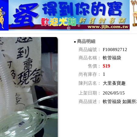
商品明細
■
商品編號：
F100892712
商品名稱：
軟管福袋
$19
售價：
1
尚有庫存：
陳列店名：
大里蚤寶趣
上架日期：
2026/05/15
商品描述：
軟管福袋 如圖所