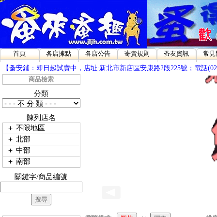
【跳蚤二手北市南海店：7/17~9/1闆娘回家探親，老闆不定時會開店，來
首頁
各店據點
各店公告
寄賣規則
蚤友資訊
常見
【嘉義增多寶公告：將原址原地轉型二手買賣收購性質退出本系統,請寄賣
【蚤安鋪：即日起試賣中，店址:新北市新店區安康路2段225號；電話(02)
【台中南屯店：即日起，營業時間13:00~21:00；每週日店休；寄賣
商品檢索
【跳蚤二手北市南海店：即日起《暫停新會員加入》《暫停收貨，恢復
分類
【跳蚤二手北市南海店：7/17~9/1闆娘回家探親，老闆不定時會開店，來
陳列店名
＋
不限地區
＋
北部
＋
中部
＋
南部
關鍵字/商品編號