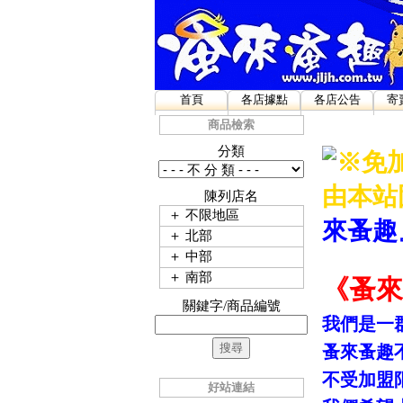
首頁
各店據點
各店公告
寄
商品檢索
分類
※免
由本站
陳列店名
＋
不限地區
來蚤趣
＋
北部
＋
中部
＋
南部
《蚤來
關鍵字/商品編號
我們是一
蚤來蚤趣
不受加盟
好站連結