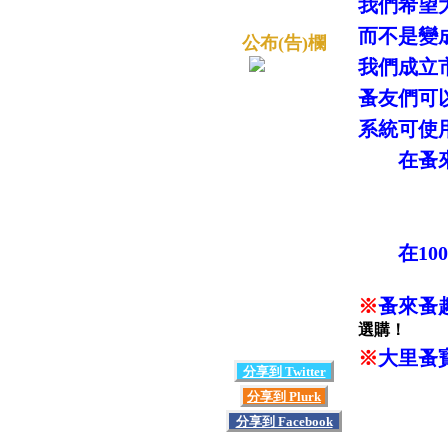
我們希望
而不是變
公布(告)欄
我們成立
蚤友們可
系統可使
在蚤來蚤
－買
－想
在100
※
蚤來蚤
選購！
※
大里蚤
分享到 Twitter
分享到 Plurk
分享到 Facebook