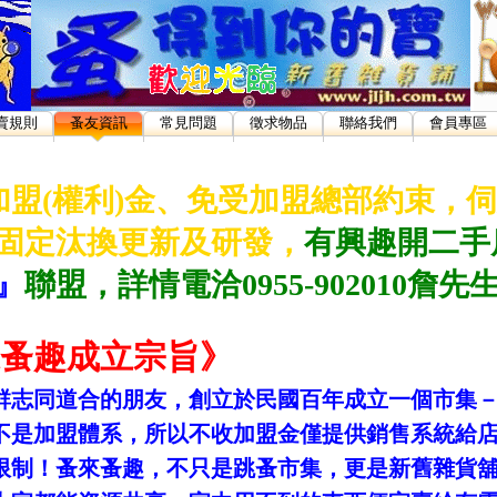
賣規則
蚤友資訊
常見問題
徵求物品
聯絡我們
會員專區
加盟(權利)金、免受加盟總部約束，
固定汰換更新及研發，
有興趣開二手
』
聯盟，詳情電洽0955-902010詹先
蚤趣成立宗旨》
群志同道合的朋友，創立於民國百年成立一個市集
不是加盟體系，所以不收加盟金僅提供銷售系統給
限制！蚤來蚤趣，不只是跳蚤市集，更是新舊雜貨