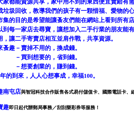
大家都能資源共享，家中用不到的東西便宜賣給有
成垃圾回收，教導我們的孩子有一顆惜福、愛物的
市集的目的是希望能讓蚤友們能在網站上看到所有
以到每一家店去尋寶，讓想加入二手行業的朋友能
用，讓二手寄賣店相互並肩作戰，共享資源。
趣－賣掉不用的，換成錢。
到想要的，省到錢。
要創業的，賺到錢。
年的到來，人人心想事成，幸福100。
趣南屯店
與智冠科技合作販售各式易付儲值卡、國際電話卡、
寶趣
即日起代辦郵局事務／刮刮樂彩券等服務！