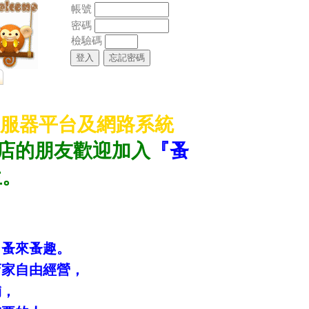
帳號
密碼
檢驗碼
伺服器平台及網路系統
店的朋友歡迎加入
『蚤
生。
－蚤來蚤趣。
店家自由經營，
舖，